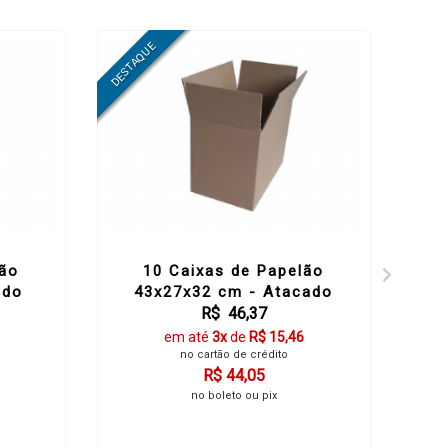
lão
10 Caixas de Papelão
ado
43x27x32 cm - Atacado
4
R$ 46,37
em até
3x
de
R$ 15,46
no cartão de crédito
R$ 44,05
no boleto ou pix