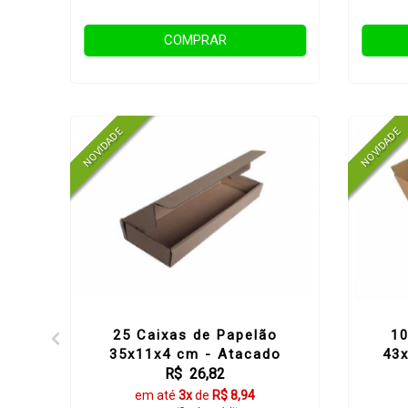
COMPRAR
25 Caixas de Papelão
10
o
35x11x4 cm - Atacado
43
R$ 26,82
em até
3x
de
R$ 8,94