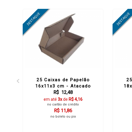
-1%
OFF
25 Caixas de Papelão
25
o
16x11x3 cm - Atacado
18
R$ 12,48
em até
3x
de
R$ 4,16
no cartão de crédito
R$ 11,86
no boleto ou pix